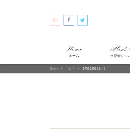
Home
About 
ホーム
当協会につ
Home
ブログ
1738238994140