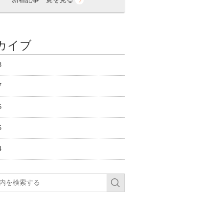
カイブ
8
7
6
5
4