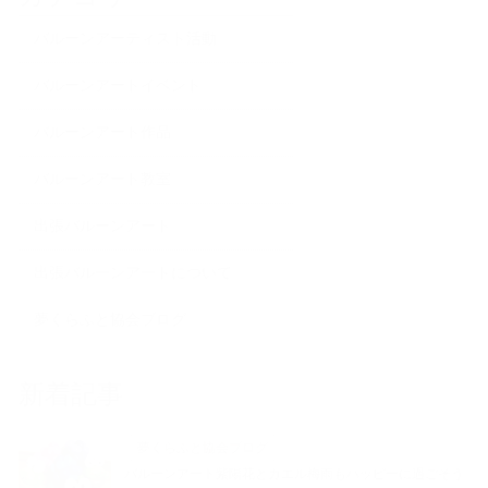
バルーンアーティスト活動
バルーンアートイベント
バルーンアート作品
バルーンアート教室
出張バルーンアート
出張バルーンアートについて
夢くらふと協会ブログ
新着記事
夢くらふと協会ブログ
バルーンアート紫陽花とカエル梅雨もハッピーに過ごそう