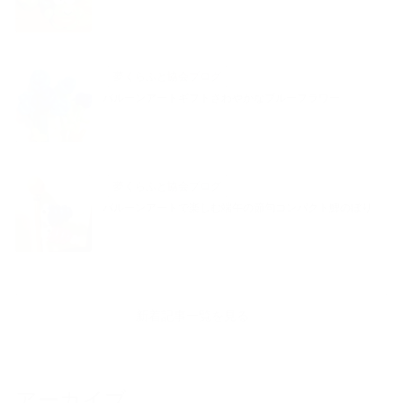
夢くらふと協会ブログ
バルーンアートギフトさわやかなブルーフラワー
夢くらふと協会ブログ
バルーンアートで楽しむ端午の節句コンパクト鯉のぼり
新着記事一覧を見る
アーカイブ