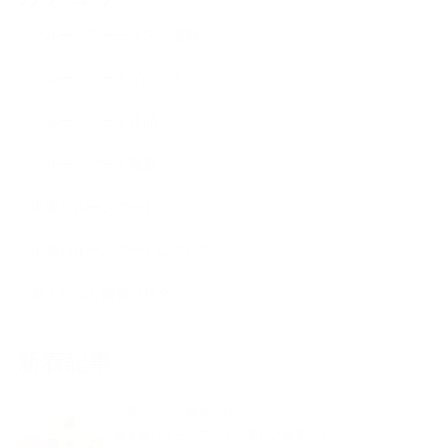
バルーンアーティスト活動
バルーンアートイベント
バルーンアート作品
バルーンアート教室
出張バルーンアート
出張バルーンアートについて
夢くらふと協会ブログ
新着記事
夢くらふと協会ブログ
夏本番バルーンアートで楽しい未来づくり