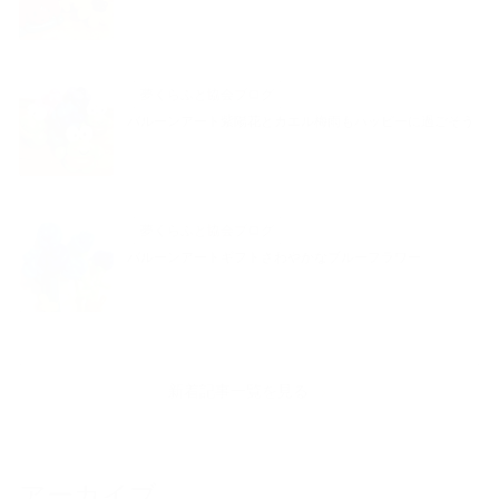
夢くらふと協会ブログ
バルーンアート紫陽花とカエル梅雨もハッピーに過ごそう
夢くらふと協会ブログ
バルーンアートギフトさわやかなブルーフラワー
新着記事一覧を見る
アーカイブ