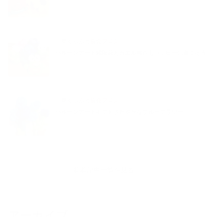
夢くらふと協会ブログ
バルーンアート紫陽花とカエル梅雨もハッピーに過ごそう
夢くらふと協会ブログ
バルーンアートギフトさわやかなブルーフラワー
新着記事一覧を見る
アーカイブ