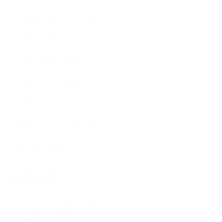
バルーンアーティスト活動
バルーンアートイベント
バルーンアート作品
バルーンアート教室
出張バルーンアート
出張バルーンアートについて
夢くらふと協会ブログ
新着記事
夢くらふと協会ブログ
夏本番バルーンアートで楽しい未来づくり