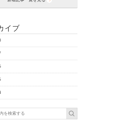
カイブ
8
7
6
5
4