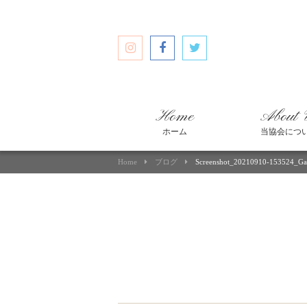
Home
About 
ホーム
当協会につ
Home
ブログ
Screenshot_20210910-153524_Gal