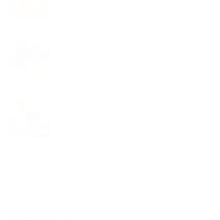
夢くらふと協会ブログ
バルーンアートギフトさわやかなブルーフラワー
夢くらふと協会ブログ
バルーンアートで楽しむ端午の節句コンパクト鯉のぼり
新着記事一覧を見る
アーカイブ