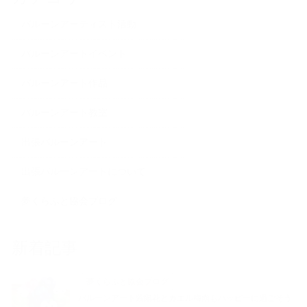
バルーンアーティスト活動
バルーンアートイベント
バルーンアート作品
バルーンアート教室
出張バルーンアート
出張バルーンアートについて
夢くらふと協会ブログ
新着記事
夢くらふと協会ブログ
バルーンアート紫陽花とカエル梅雨もハッピーに過ごそう