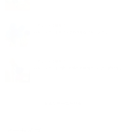
夢くらふと協会ブログ
バルーンアートギフトさわやかなブルーフラワー
夢くらふと協会ブログ
バルーンアートで楽しむ端午の節句コンパクト鯉のぼり
新着記事一覧を見る
アーカイブ