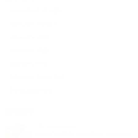
バルーンアーティスト活動
バルーンアートイベント
バルーンアート作品
バルーンアート教室
出張バルーンアート
出張バルーンアートについて
夢くらふと協会ブログ
新着記事
夢くらふと協会ブログ
バルーンアート紫陽花とカエル梅雨もハッピーに過ごそう