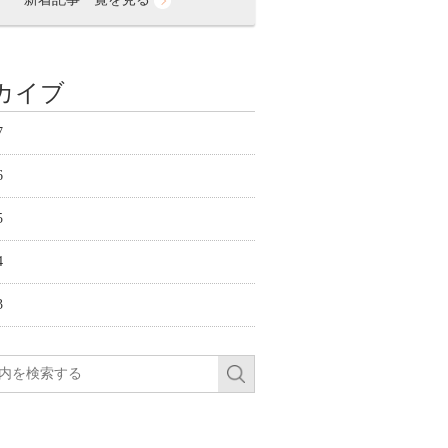
カイブ
7
6
5
4
3