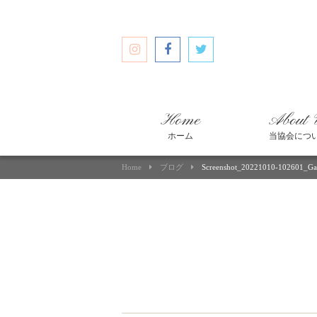
Home
About 
ホーム
当協会につ
Home
ブログ
Screenshot_20221010-102601_Gal