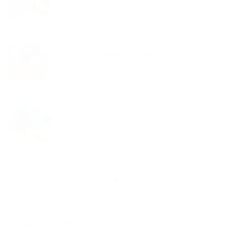
夢くらふと協会ブログ
バルーンアート紫陽花とカエル梅雨もハッピーに過ごそう
夢くらふと協会ブログ
バルーンアートギフトさわやかなブルーフラワー
新着記事一覧を見る
アーカイブ