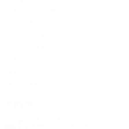
バルーンアーティスト活動
バルーンアートイベント
バルーンアート作品
バルーンアート教室
出張バルーンアート
出張バルーンアートについて
夢くらふと協会ブログ
新着記事
夢くらふと協会ブログ
夏本番バルーンアートで楽しい未来づくり