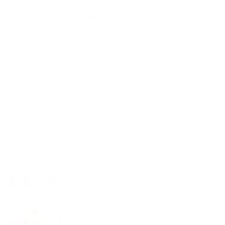
バルーンアーティスト活動
バルーンアートイベント
バルーンアート作品
バルーンアート教室
出張バルーンアート
出張バルーンアートについて
夢くらふと協会ブログ
新着記事
夢くらふと協会ブログ
夏本番バルーンアートで楽しい未来づくり