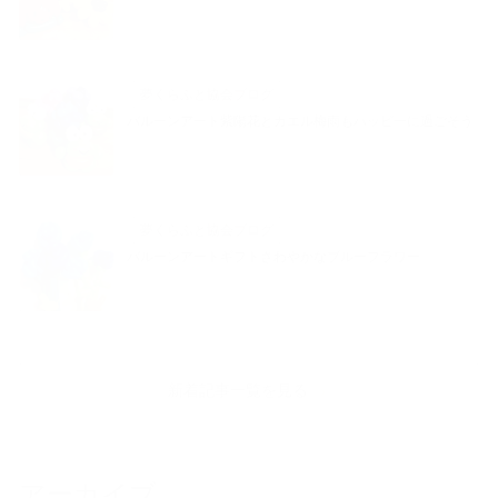
夢くらふと協会ブログ
バルーンアート紫陽花とカエル梅雨もハッピーに過ごそう
夢くらふと協会ブログ
バルーンアートギフトさわやかなブルーフラワー
新着記事一覧を見る
アーカイブ