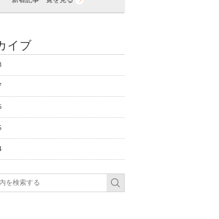
カイブ
8
7
6
5
4