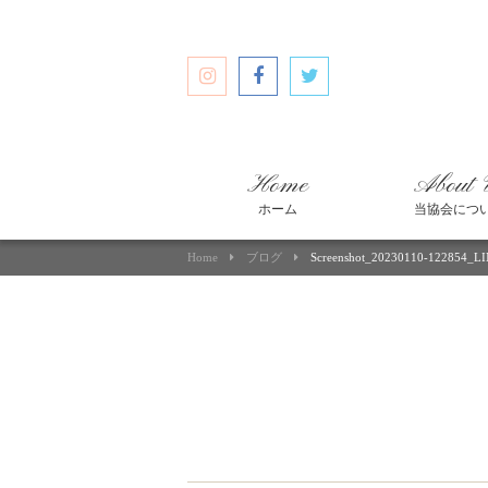
Home
About 
ホーム
当協会につ
Home
ブログ
Screenshot_20230110-122854_L