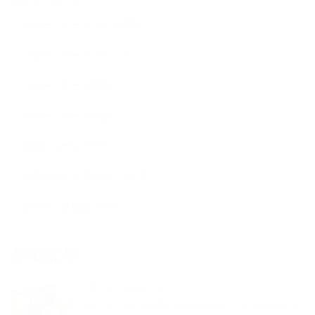
バルーンアーティスト活動
バルーンアートイベント
バルーンアート作品
バルーンアート教室
出張バルーンアート
出張バルーンアートについて
夢くらふと協会ブログ
新着記事
夢くらふと協会ブログ
バルーンアート紫陽花とカエル梅雨もハッピーに過ごそう