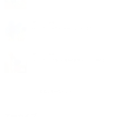
夢くらふと協会ブログ
バルーンアートギフトさわやかなブルーフラワー
夢くらふと協会ブログ
バルーンアートで楽しむ端午の節句コンパクト鯉のぼり
新着記事一覧を見る
アーカイブ