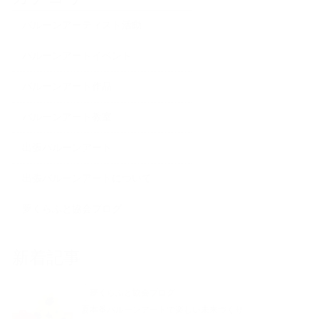
バルーンアーティスト活動
バルーンアートイベント
バルーンアート作品
バルーンアート教室
出張バルーンアート
出張バルーンアートについて
夢くらふと協会ブログ
新着記事
夢くらふと協会ブログ
夏本番バルーンアートで楽しい未来づくり