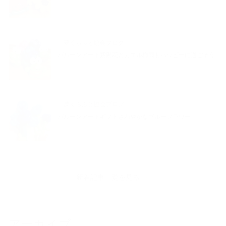
夢くらふと協会ブログ
バルーンアート紫陽花とカエル梅雨もハッピーに過ごそう
夢くらふと協会ブログ
バルーンアートギフトさわやかなブルーフラワー
新着記事一覧を見る
アーカイブ