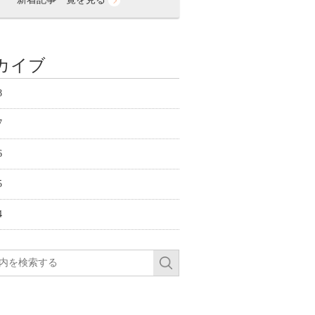
カイブ
8
7
6
5
4