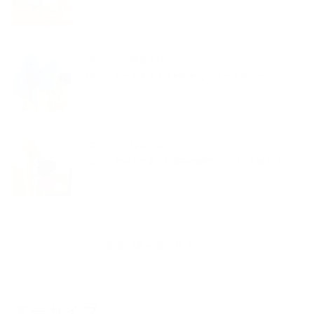
夢くらふと協会ブログ
バルーンアートギフトさわやかなブルーフラワー
夢くらふと協会ブログ
バルーンアートで楽しむ端午の節句コンパクト鯉のぼり
新着記事一覧を見る
アーカイブ