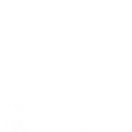
バルーンアーティスト活動
バルーンアートイベント
バルーンアート作品
バルーンアート教室
出張バルーンアート
出張バルーンアートについて
夢くらふと協会ブログ
新着記事
夢くらふと協会ブログ
バルーンアート紫陽花とカエル梅雨もハッピーに過ごそう