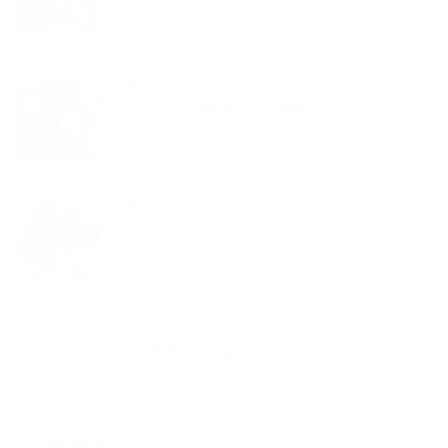
夢くらふと協会ブログ
バルーンアート紫陽花とカエル梅雨もハッピーに過ごそう
夢くらふと協会ブログ
バルーンアートギフトさわやかなブルーフラワー
新着記事一覧を見る
アーカイブ