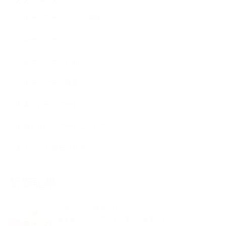
バルーンアーティスト活動
バルーンアートイベント
バルーンアート作品
バルーンアート教室
出張バルーンアート
出張バルーンアートについて
夢くらふと協会ブログ
新着記事
夢くらふと協会ブログ
夏本番バルーンアートで楽しい未来づくり