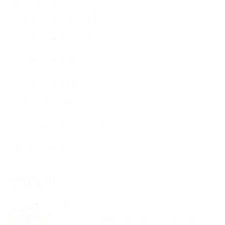
バルーンアーティスト活動
バルーンアートイベント
バルーンアート作品
バルーンアート教室
出張バルーンアート
出張バルーンアートについて
夢くらふと協会ブログ
新着記事
夢くらふと協会ブログ
バルーンアート紫陽花とカエル梅雨もハッピーに過ごそう