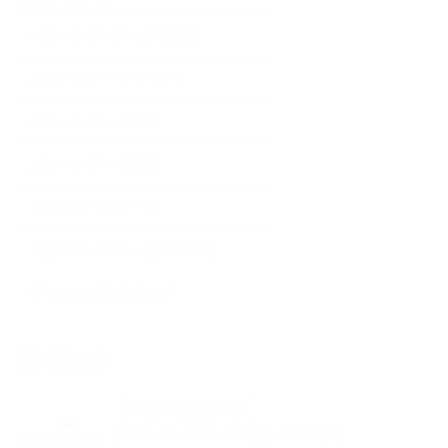
バルーンアーティスト活動
バルーンアートイベント
バルーンアート作品
バルーンアート教室
出張バルーンアート
出張バルーンアートについて
夢くらふと協会ブログ
新着記事
夢くらふと協会ブログ
夏本番バルーンアートで楽しい未来づくり