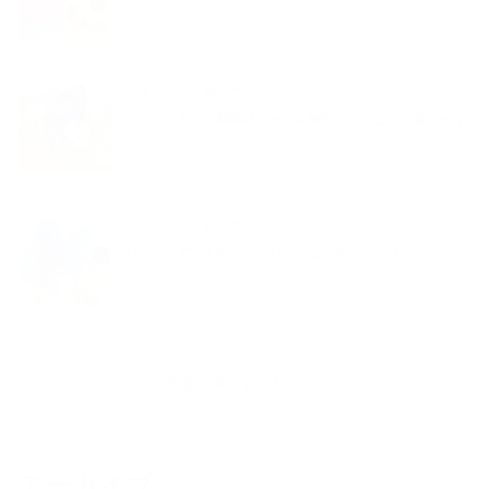
夢くらふと協会ブログ
バルーンアート紫陽花とカエル梅雨もハッピーに過ごそう
夢くらふと協会ブログ
バルーンアートギフトさわやかなブルーフラワー
新着記事一覧を見る
アーカイブ