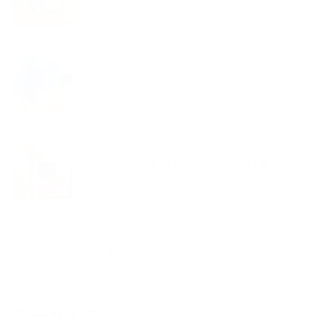
夢くらふと協会ブログ
バルーンアートギフトさわやかなブルーフラワー
夢くらふと協会ブログ
バルーンアートで楽しむ端午の節句コンパクト鯉のぼり
新着記事一覧を見る
アーカイブ