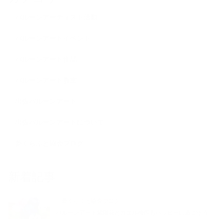
バルーンアーティスト活動
バルーンアートイベント
バルーンアート作品
バルーンアート教室
出張バルーンアート
出張バルーンアートについて
夢くらふと協会ブログ
新着記事
夢くらふと協会ブログ
バルーンアート紫陽花とカエル梅雨もハッピーに過ごそう