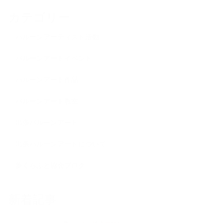
カテゴリー
バルーンアーティスト活動
バルーンアートイベント
バルーンアート作品
バルーンアート教室
出張バルーンアート
出張バルーンアートについて
夢くらふと協会ブログ
新着記事