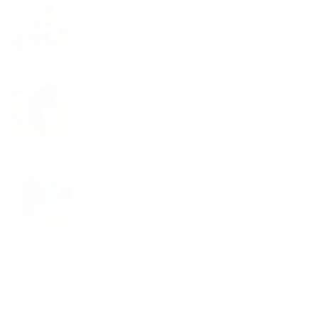
夢くらふと協会ブログ
夏本番バルーンアートで楽しい未来づくり
夢くらふと協会ブログ
バルーンアート紫陽花とカエル梅雨もハッピーに過ごそう
夢くらふと協会ブログ
バルーンアートギフトさわやかなブルーフラワー
新着記事一覧を見る