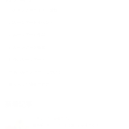
バルーンアーティスト活動
バルーンアートイベント
バルーンアート作品
バルーンアート教室
出張バルーンアート
出張バルーンアートについて
夢くらふと協会ブログ
新着記事
夢くらふと協会ブログ
夏本番バルーンアートで楽しい未来づくり