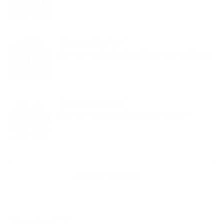
夢くらふと協会ブログ
バルーンアート紫陽花とカエル梅雨もハッピーに過ごそう
夢くらふと協会ブログ
バルーンアートギフトさわやかなブルーフラワー
新着記事一覧を見る
アーカイブ