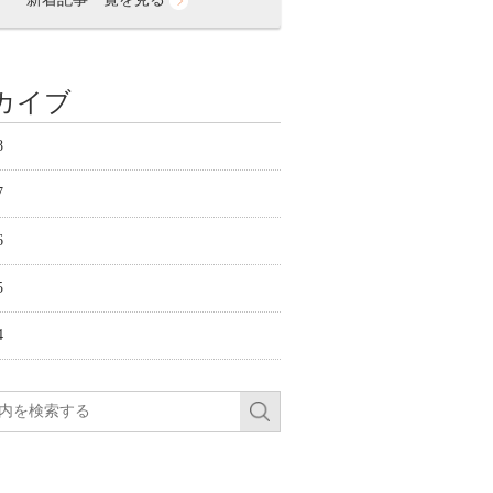
カイブ
8
7
6
5
4