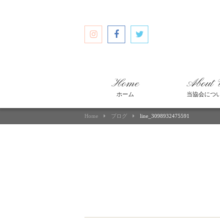
Home
About 
ホーム
当協会につ
Home
ブログ
line_3098932475591