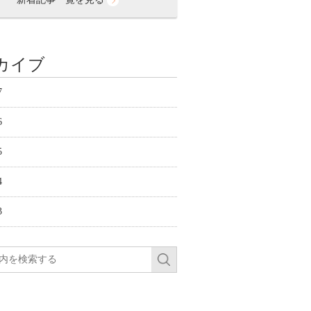
カイブ
7
6
5
4
3