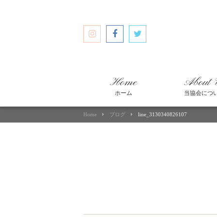
Home
About 
ホーム
当協会につ
Home
ブログ
line_3130340826107