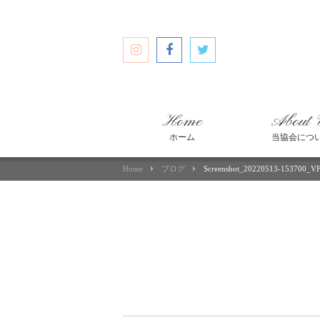
Home
About 
ホーム
当協会につ
Home
ブログ
Screenshot_20220513-153700_VF 