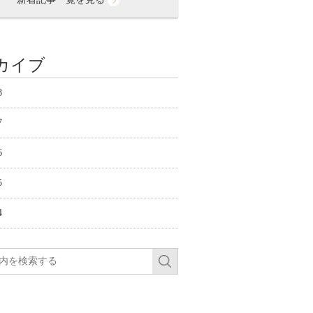
カイブ
8
7
6
5
4