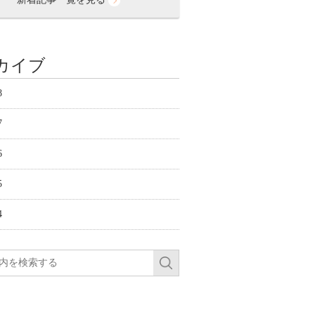
カイブ
8
7
6
5
4