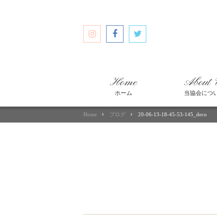
Home
About 
ホーム
当協会につ
Home
ブログ
20-06-13-18-45-53-145_deco