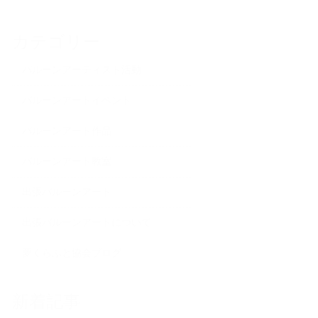
カテゴリー
バルーンアーティスト活動
バルーンアートイベント
バルーンアート作品
バルーンアート教室
出張バルーンアート
出張バルーンアートについて
夢くらふと協会ブログ
新着記事