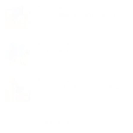
夢くらふと協会ブログ
バルーンアート紫陽花とカエル梅雨もハッピーに過ごそう
夢くらふと協会ブログ
バルーンアートギフトさわやかなブルーフラワー
夢くらふと協会ブログ
バルーンアートで楽しむ端午の節句コンパクト鯉のぼり
新着記事一覧を見る