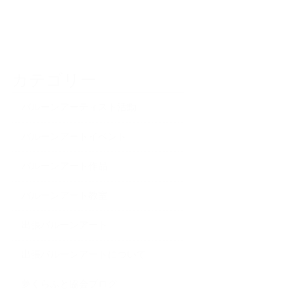
カテゴリー
バルーンアーティスト活動
バルーンアートイベント
バルーンアート作品
バルーンアート教室
出張バルーンアート
出張バルーンアートについて
夢くらふと協会ブログ