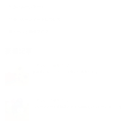
出張バルーンアート
出張バルーンアートについて
夢くらふと協会ブログ
新着記事
夢くらふと協会ブログ
夏本番バルーンアートで楽しい未来づくり
夢くらふと協会ブログ
バルーンアート紫陽花とカエル梅雨もハッピーに過ごそう