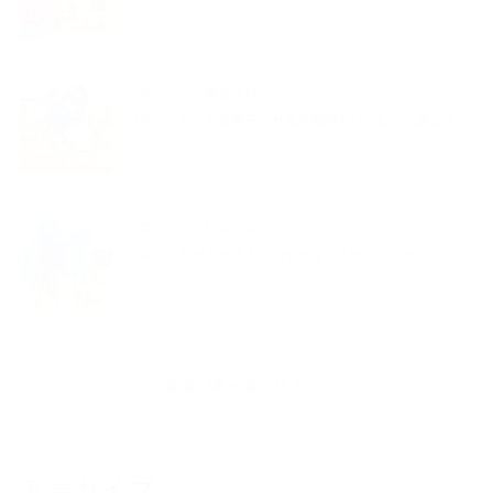
夢くらふと協会ブログ
バルーンアート紫陽花とカエル梅雨もハッピーに過ごそう
夢くらふと協会ブログ
バルーンアートギフトさわやかなブルーフラワー
新着記事一覧を見る
アーカイブ