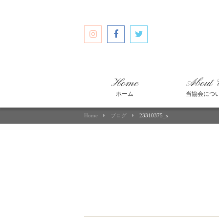
Home
About 
ホーム
当協会につ
Home
ブログ
23310375_s