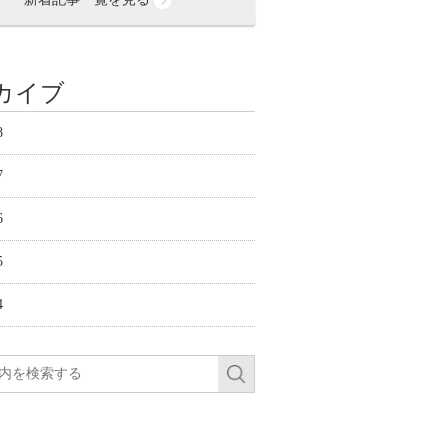
カイブ
8
7
6
5
4