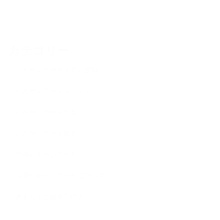
カテゴリー
バルーンアーティスト活動
バルーンアートイベント
バルーンアート作品
バルーンアート教室
出張バルーンアート
出張バルーンアートについて
夢くらふと協会ブログ