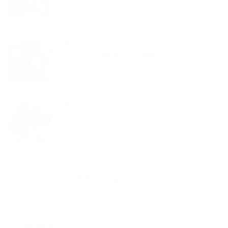
夢くらふと協会ブログ
バルーンアート紫陽花とカエル梅雨もハッピーに過ごそう
夢くらふと協会ブログ
バルーンアートギフトさわやかなブルーフラワー
新着記事一覧を見る
アーカイブ