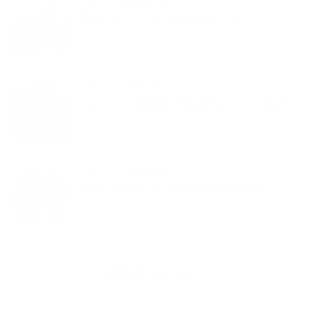
夢くらふと協会ブログ
夏本番バルーンアートで楽しい未来づくり
夢くらふと協会ブログ
バルーンアート紫陽花とカエル梅雨もハッピーに過ごそう
夢くらふと協会ブログ
バルーンアートギフトさわやかなブルーフラワー
新着記事一覧を見る