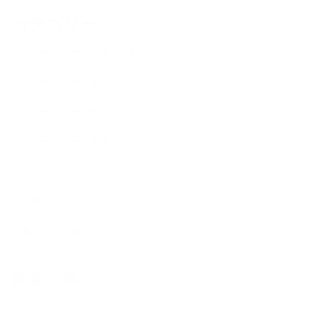
カテゴリー
バルーンアーティスト活動
バルーンアートイベント
バルーンアート作品
バルーンアート教室
出張バルーンアート
出張バルーンアートについて
夢くらふと協会ブログ
新着記事