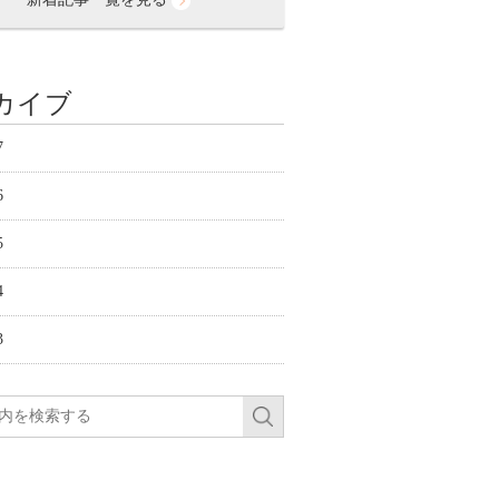
カイブ
7
6
5
4
3