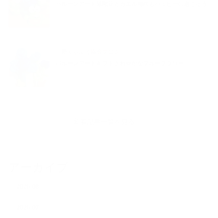
バルーンアート紫陽花とカエル梅雨もハッピーに過ごそう
夢くらふと協会ブログ
バルーンアートギフトさわやかなブルーフラワー
新着記事一覧を見る
アーカイブ
2026.08
2026.07