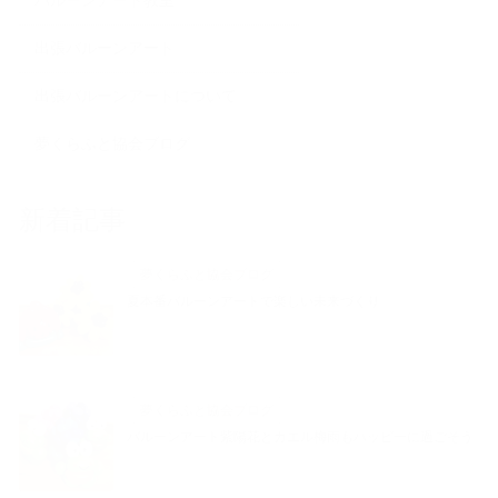
バルーンアート教室
出張バルーンアート
出張バルーンアートについて
夢くらふと協会ブログ
新着記事
夢くらふと協会ブログ
夏本番バルーンアートで楽しい未来づくり
夢くらふと協会ブログ
バルーンアート紫陽花とカエル梅雨もハッピーに過ごそう