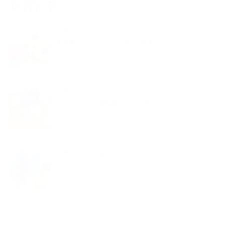
新着記事
夢くらふと協会ブログ
夏本番バルーンアートで楽しい未来づくり
夢くらふと協会ブログ
バルーンアート紫陽花とカエル梅雨もハッピーに過ごそう
夢くらふと協会ブログ
バルーンアートギフトさわやかなブルーフラワー