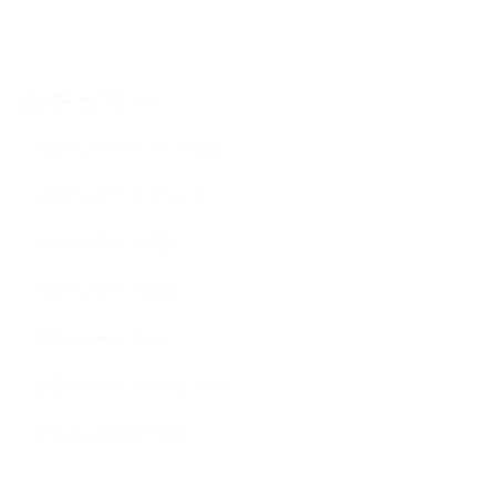
カテゴリー
バルーンアーティスト活動
バルーンアートイベント
バルーンアート作品
バルーンアート教室
出張バルーンアート
出張バルーンアートについて
夢くらふと協会ブログ