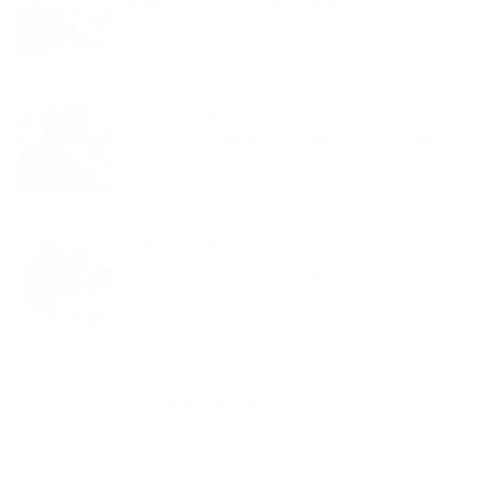
夏本番バルーンアートで楽しい未来づくり
夢くらふと協会ブログ
バルーンアート紫陽花とカエル梅雨もハッピーに過ごそう
夢くらふと協会ブログ
バルーンアートギフトさわやかなブルーフラワー
新着記事一覧を見る