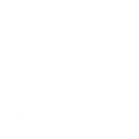
カテゴリー
バルーンアーティスト活動
バルーンアートイベント
バルーンアート作品
バルーンアート教室
出張バルーンアート
出張バルーンアートについて
夢くらふと協会ブログ
新着記事
夢くらふと協会ブログ