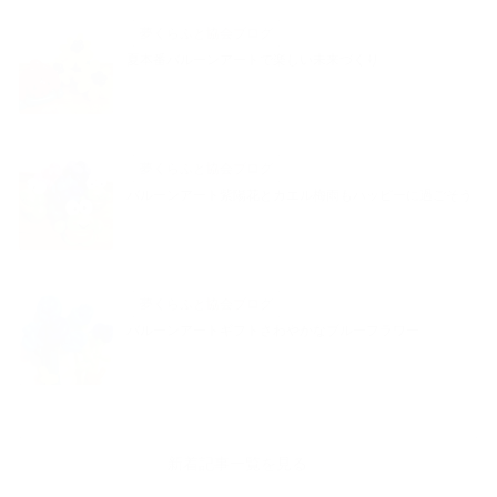
夢くらふと協会ブログ
夏本番バルーンアートで楽しい未来づくり
夢くらふと協会ブログ
バルーンアート紫陽花とカエル梅雨もハッピーに過ごそう
夢くらふと協会ブログ
バルーンアートギフトさわやかなブルーフラワー
新着記事一覧を見る