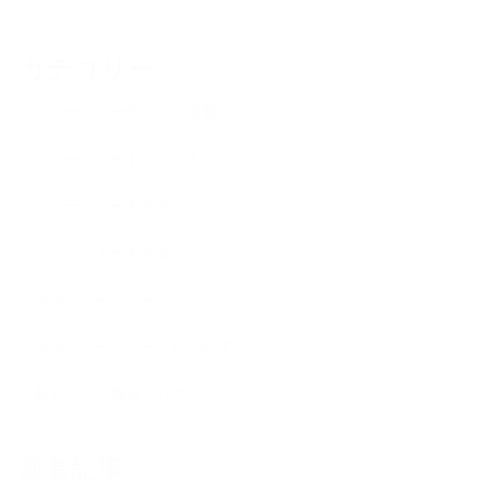
カテゴリー
バルーンアーティスト活動
バルーンアートイベント
バルーンアート作品
バルーンアート教室
出張バルーンアート
出張バルーンアートについて
夢くらふと協会ブログ
新着記事