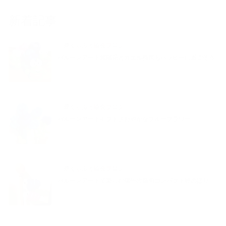
新着記事
夢くらふと協会ブログ
バルーンアート紫陽花とカエル梅雨もハッピーに過ごそう
夢くらふと協会ブログ
バルーンアートギフトさわやかなブルーフラワー
夢くらふと協会ブログ
バルーンアートで楽しむ端午の節句コンパクト鯉のぼり