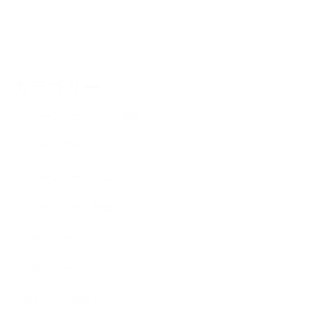
カテゴリー
バルーンアーティスト活動
バルーンアートイベント
バルーンアート作品
バルーンアート教室
出張バルーンアート
出張バルーンアートについて
夢くらふと協会ブログ