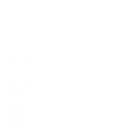
バルーンアート教室
出張バルーンアート
出張バルーンアートについて
夢くらふと協会ブログ
新着記事
夢くらふと協会ブログ
夏本番バルーンアートで楽しい未来づくり
夢くらふと協会ブログ
バルーンアート紫陽花とカエル梅雨もハッピーに過ごそう