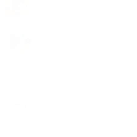
バルーンアート紫陽花とカエル梅雨もハッピーに過ごそう
夢くらふと協会ブログ
バルーンアートギフトさわやかなブルーフラワー
新着記事一覧を見る
アーカイブ
2026.08
2026.07