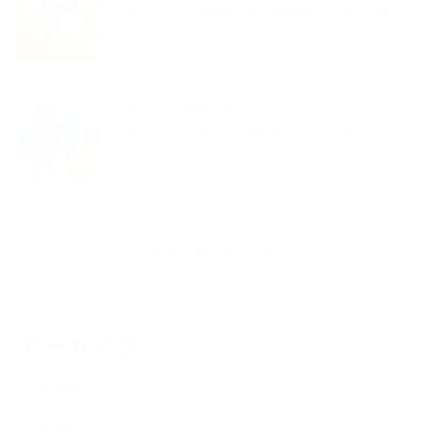
バルーンアート紫陽花とカエル梅雨もハッピーに過ごそう
夢くらふと協会ブログ
バルーンアートギフトさわやかなブルーフラワー
新着記事一覧を見る
アーカイブ
2026.08
2026.07